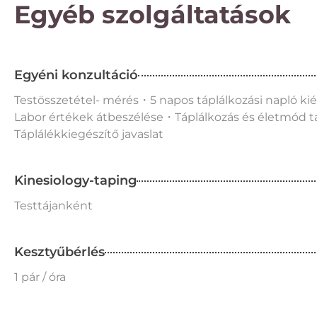
Egyéb szolgáltatások
Egyéni konzultáció
Testösszetétel- mérés・5 napos táplálkozási napló ki
Labor értékek átbeszélése・Táplálkozás és életmód 
Táplálékkiegészítő javaslat
Kinesiology-taping
Testtájanként
Kesztyűbérlés
1 pár / óra