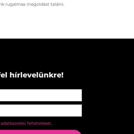
ünk rugalmas megoldást találni.
fel hírlevelünkre!
z
adatkezelési feltételeket
.