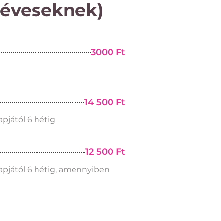
 éveseknek)
3000 Ft
14 500 Ft
apjától 6 hétig
12 500 Ft
napjától 6 hétig, amennyiben