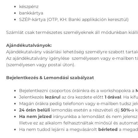
készpénz
bankkártya
SZÉP-kártya (OTP, KH: Banki applikáción keresztül)
Számlát csak természetes személyeknek áll módunkban kiállí
Ajándékutalványok:
Ajándékutalvány vásárlási lehetőség személyre szabott tarta
Az ajándékutalvány igénylése személyesen vagy e-mailben tört
(személyesen vagy postai úton).
Bejelentkezés & Lemondási szabályzat
Bejelentkezni csoportos óráinkra és a workshopokra a
Jelentkezés
lezárul
az óra kezdete előtt
1 órával
. Ha kif
Magán órákra pedig telefonon vagy e-mailben tudsz jel
24 órán belüli
lemondás esetén a részvételi díj
50%-
a 
Ha nem jelzed
irányunkba a lemondást és nem jelensz
Illetve ez az alkalom felhasztnáltak minősül és automa
Ha nem tudod lejárni a megvásárolt
bérleted
a megado