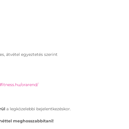
s, átvétel egyeztetés szerint
dfitness.hu/orarend/
rül
a legközelebbi bejelentkezéskor.
1 héttel meghosszabbítani!