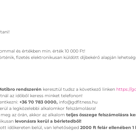
tani!
lommal és értékben min. érték 10 000 Ft!
énik, fizetés elektronikusan küldött díjbekérő alapján lehetsége
Motibro rendszerén
keresztül tudsz a következő linken
https://g
utnál az időből keress minket telefonon!
entkezni:
+36 70 783 0000,
info@gdfitness.hu
kerül a legközelebbi alkalomkor felszámolásra!
 meg az órán, akkor az alkalom
teljes összege felszámolásra ke
tikusan
levonásra kerül a bérletedből!
tt időkereten belül, van lehetőséged
2000 ft felár ellenében 