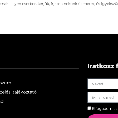
tnak – ilyen esetben kérjük, írjatok nekünk üzenetet, és igyeksz
Iratkozz 
sszum
elési tájékoztató
nd
Elfogadom a