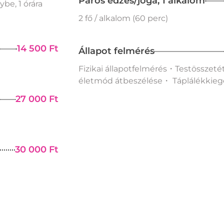
Páros edzés/jóga, 1 alkalom
be, 1 órára
2 fő / alkalom (60 perc)
14 500 Ft
Állapot felmérés
Fizikai állapotfelmérés・Testösszeté
életmód átbeszélése・ Táplálékkiegés
27 000 Ft
30 000 Ft