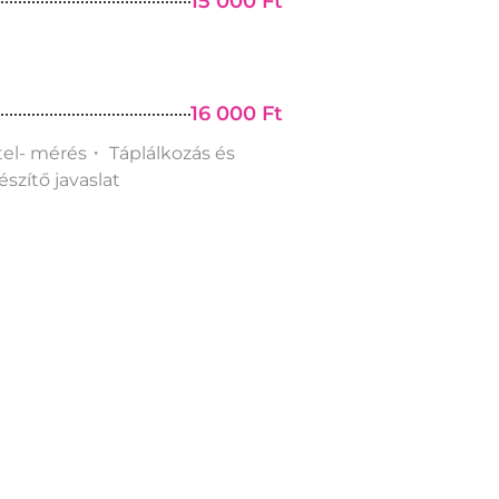
15 000 Ft
16 000 Ft
tel- mérés・ Táplálkozás és
zítő javaslat