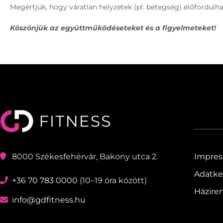
Megértjük, hogy váratlan helyzetek (pl. betegség) előfordulha
Köszönjük az együttműködéseteket és a figyelmeteket!
8000 Székesfehérvár, Bakony utca 2.
Impre
Adatkez
+36 70 783 0000
(10–19 óra között)
Házire
info@gdfitness.hu