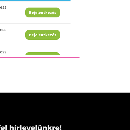
fel hírlevelünkre!