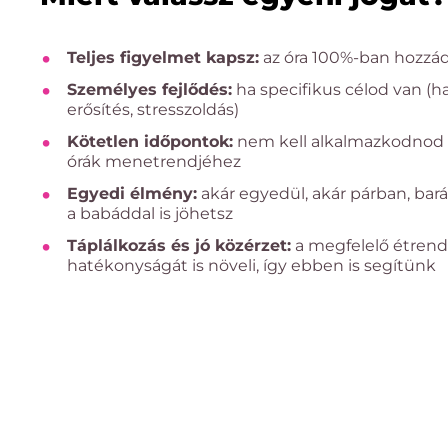
Teljes figyelmet kapsz:
az óra 100%-ban hozzád
Személyes fejlődés:
ha specifikus célod van (h
erősítés, stresszoldás)
Kötetlen időpontok:
nem kell alkalmazkodnod 
órák menetrendjéhez
Egyedi élmény:
akár egyedül, akár párban, bar
a babáddal is jöhetsz
Táplálkozás és jó közérzet:
a megfelelő étrend
hatékonyságát is növeli, így ebben is segítünk