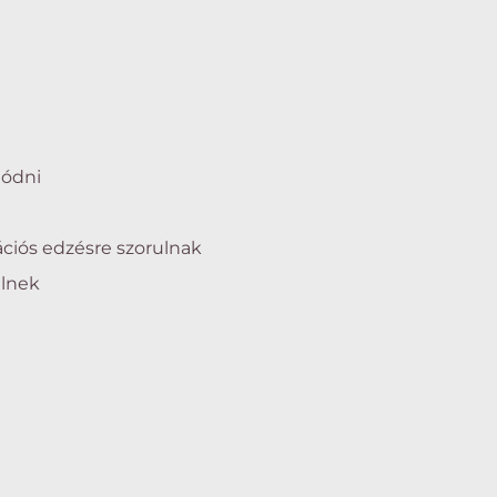
lódni
i
ációs edzésre szorulnak
ülnek