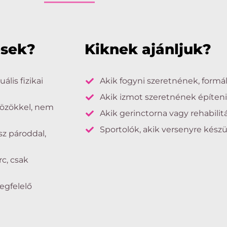
ések?
Kiknek ajánljuk?
ális fizikai
Akik fogyni szeretnének, formá
Akik izmot szeretnének építen
közökkel, nem
Akik gerinctorna vagy rehabilit
Sportolók, akik versenyre kész
z pároddal,
c, csak
egfelelő