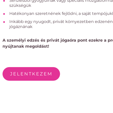
Sérülésből gyógyulnak vagy speciális mozgásformá
szükségük
Hatékonyan szeretnének fejlődni, a saját tempóju
Inkább egy nyugodt, privát környezetben edzené
jógáznának
A személyi edzés és privát jógaóra pont ezekre a p
nyújtanak megoldást!
JELENTKEZEM