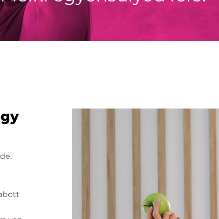
agy
de:
abott