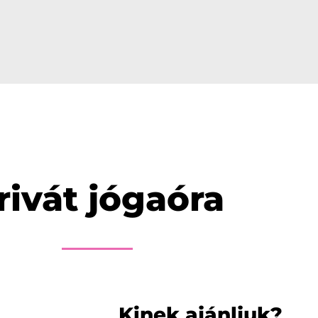
rivát jógaóra
Kinek ajánljuk?