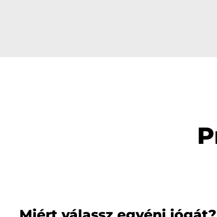
P
Miért válassz egyéni jógát?