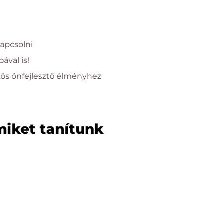
kapcsolni
val is!
ös önfejlesztő élményhez
miket tanítunk