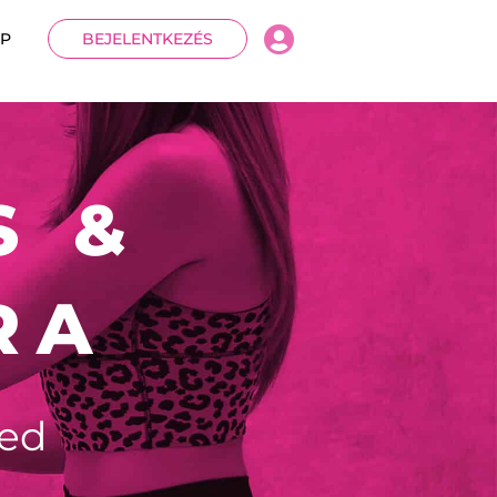
P
BEJELENTKEZÉS
S &
RA
ged