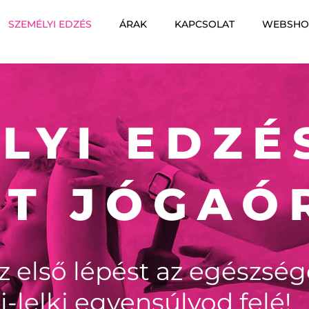
SZEMÉLYI EDZÉS
ÁRAK
KAPCSOLAT
WEBSHO
LYI EDZÉ
ÁT JÓGAÓ
 első lépést az egészsé
ti-lelki egyensúlyod felé!