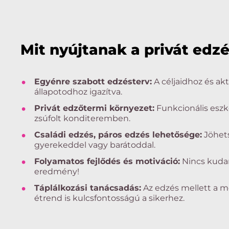
Mit nyújtanak a privát edz
Egyénre szabott edzésterv:
A céljaidhoz és aktu
állapotodhoz igazítva.
Privát edzőtermi környezet:
Funkcionális esz
zsúfolt konditeremben.
Családi edzés, páros edzés lehetősége:
Jöhets
gyerekeddel vagy barátoddal.
Folyamatos fejlődés és motiváció:
Nincs kudar
eredmény!
Táplálkozási tanácsadás:
Az edzés mellett a m
étrend is kulcsfontosságú a sikerhez.