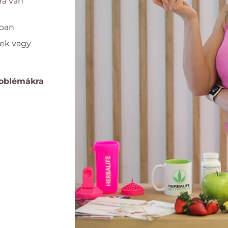
ra van
kban
nek vagy
roblémákra