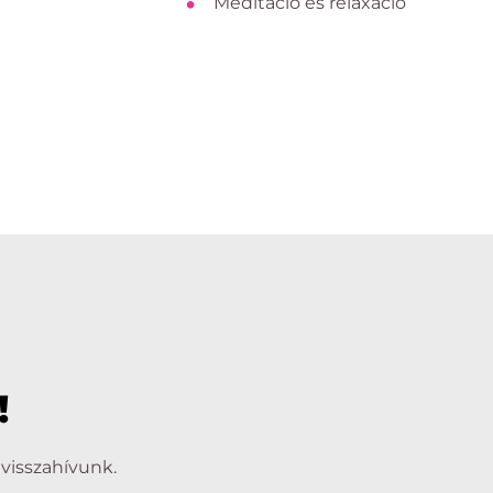
Meditáció és relaxáció
!
visszahívunk.