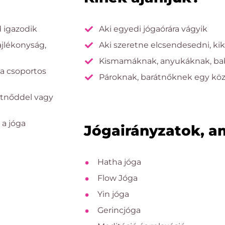
 igazodik
Aki egyedi jógaórára vágyik
ajlékonyság,
Aki szeretne elcsendesedni, ki
Kismamáknak, anyukáknak, babá
a csoportos
Pároknak, barátnőknek egy köz
átnőddel vagy
 a jóga
Jógairányzatok, a
Hatha jóga
Flow Jóga
Yin jóga
Gerincjóga