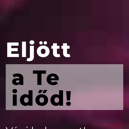
Eljött
a Te
időd!