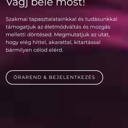
Vágj bele most!
Szakmai tapasztalatainkkal és tudásunkkal
támogatjuk az életmódváltás és mozgás
melletti döntésed. Megmutatjuk az utat,
hogy elég hittel, akarattal, kitartással
bármilyen célod elérd.
ÓRAREND & BEJELENTKEZÉS